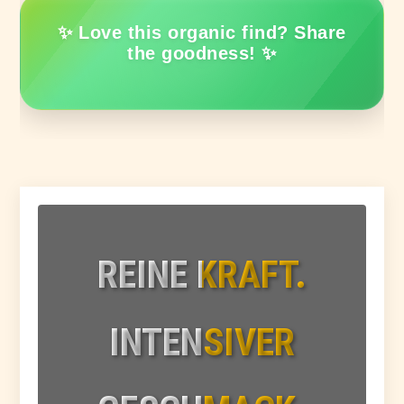
✨ Love this organic find? Share
the goodness! ✨
REINE KRAFT.
INTENSIVER