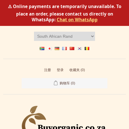
⚠️ Online payments are temporarily unavailable. To
place an order, please contact us directly on
WhatsApp:
Chat on WhatsApp
注册
登录
收藏夹
(0)
购物车
(0)