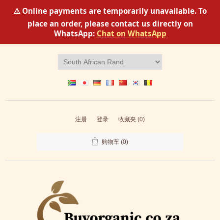
⚠️ Online payments are temporarily unavailable. To
place an order, please contact us directly on
WhatsApp:
Chat on WhatsApp
注册
登录
收藏夹
(0)
购物车
(0)