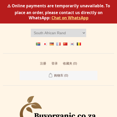
⚠️ Online payments are temporarily unavailable. To
place an order, please contact us directly on
WhatsApp:
Chat on WhatsApp
注册
登录
收藏夹
(0)
购物车
(0)