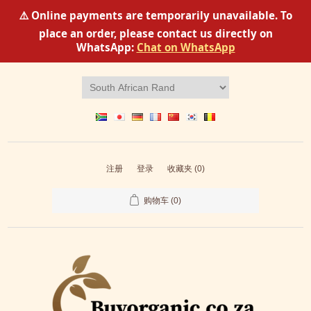
⚠️ Online payments are temporarily unavailable. To
place an order, please contact us directly on
WhatsApp:
Chat on WhatsApp
注册
登录
收藏夹
(0)
购物车
(0)