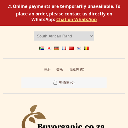
⚠️ Online payments are temporarily unavailable. To
place an order, please contact us directly on
WhatsApp:
Chat on WhatsApp
注册
登录
收藏夹
(0)
购物车
(0)