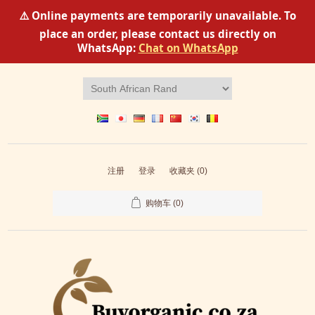
⚠️ Online payments are temporarily unavailable. To
place an order, please contact us directly on
WhatsApp:
Chat on WhatsApp
注册
登录
收藏夹
(0)
购物车
(0)