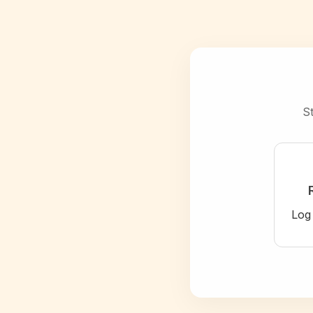
St
Log