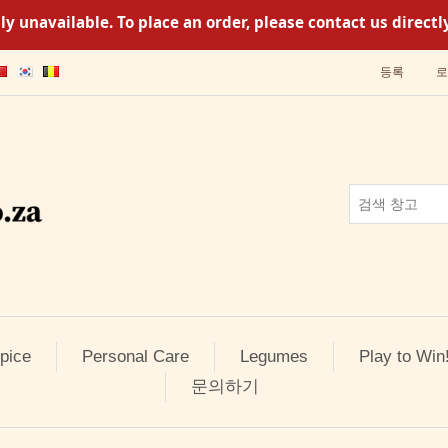
y unavailable. To place an order, please contact us direc
등록
로
pice
Personal Care
Legumes
Play to Win
문의하기