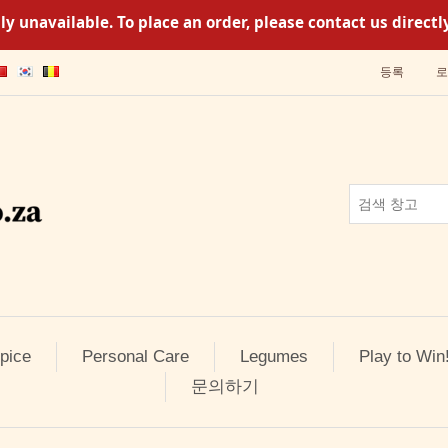
y unavailable. To place an order, please contact us direc
등록
로
pice
Personal Care
Legumes
Play to Win
문의하기