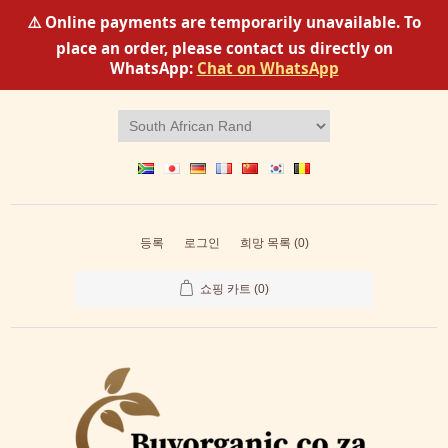
⚠️ Online payments are temporarily unavailable. To
place an order, please contact us directly on
WhatsApp:
Chat on WhatsApp
등록
로그인
희망 목록
(0)
쇼핑 카트
(0)