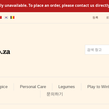
y unavailable. To place an order, please contact us direc
등록
로
pice
Personal Care
Legumes
Play to Win
문의하기