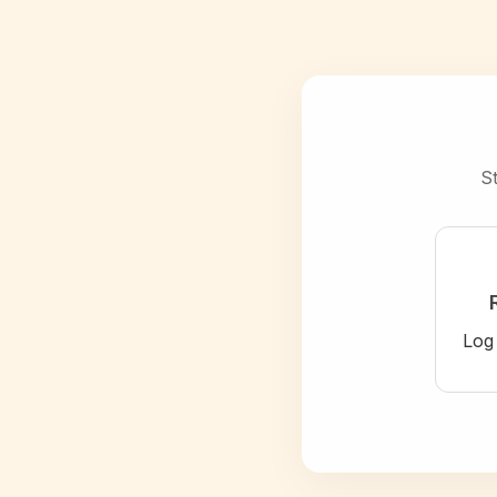
St
Log