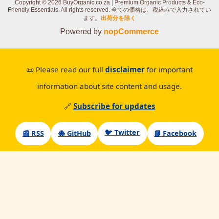
Copyright © 2026 BuyOrganic.co.za | Premium Organic Products & Eco-
Friendly Essentials. All rights reserved.
全ての価格は、税込みで入力されてい
ます。
出荷分を除く
Powered by
nopCommerce
📜 Please read our full
disclaimer
for important
information about site content and usage.
🔗
Subscribe for updates
🐦 Twitter
📰 RSS
🐙 GitHub
📘 Facebook