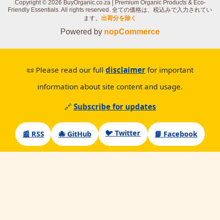
Copyright © 2026 BuyOrganic.co.za | Premium Organic Products & Eco-
Friendly Essentials. All rights reserved.
全ての価格は、税込みで入力されてい
ます。
出荷分を除く
Powered by
nopCommerce
📜 Please read our full
disclaimer
for important
information about site content and usage.
🔗
Subscribe for updates
🐦 Twitter
📰 RSS
🐙 GitHub
📘 Facebook