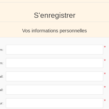
S'enregistrer
Vos informations personnelles
*
m:
*
m:
*
il:
*
il:
*
ur: