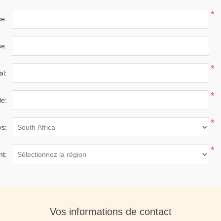
*
e:
e:
*
al:
*
le:
*
s:
*
t:
Vos informations de contact