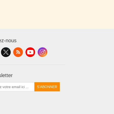
ez-nous
letter
S'ABONNER