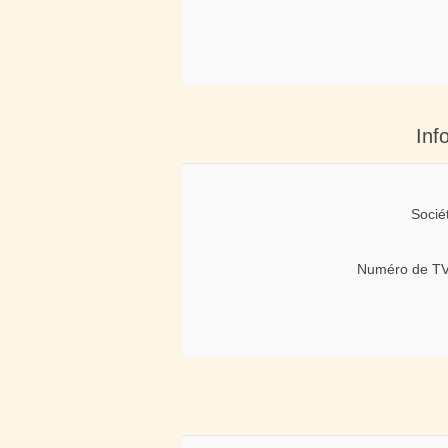
Inf
Socié
Numéro de TV