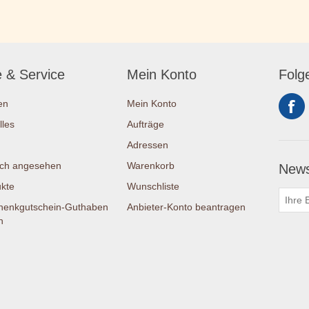
e & Service
Mein Konto
Folg
en
Mein Konto
lles
Aufträge
Adressen
ich angesehen
Warenkorb
News
kte
Wunschliste
henkgutschein-Guthaben
Anbieter-Konto beantragen
n