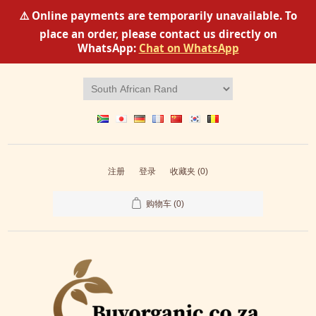
⚠️ Online payments are temporarily unavailable. To
place an order, please contact us directly on
WhatsApp:
Chat on WhatsApp
注册
登录
收藏夹
(0)
购物车
(0)