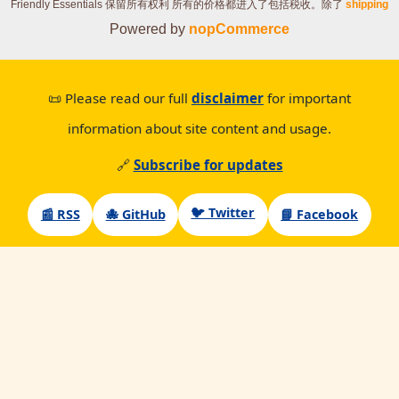
Friendly Essentials 保留所有权利
所有的价格都进入了包括税收。除了
shipping
Powered by
nopCommerce
📜 Please read our full
disclaimer
for important
information about site content and usage.
🔗
Subscribe for updates
🐦 Twitter
📰 RSS
🐙 GitHub
📘 Facebook