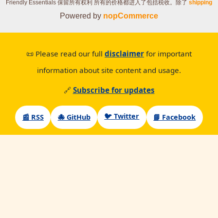
Friendly Essentials 保留所有权利
所有的价格都进入了包括税收。除了
shipping
Powered by
nopCommerce
📜 Please read our full
disclaimer
for important
information about site content and usage.
🔗
Subscribe for updates
🐦 Twitter
📰 RSS
🐙 GitHub
📘 Facebook