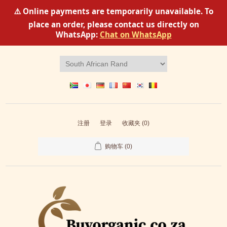
⚠️ Online payments are temporarily unavailable. To
place an order, please contact us directly on
WhatsApp:
Chat on WhatsApp
注册
登录
收藏夹
(0)
购物车
(0)