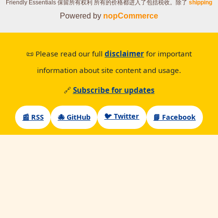
Friendly Essentials 保留所有权利
所有的价格都进入了包括税收。除了
shipping
Powered by
nopCommerce
📜 Please read our full
disclaimer
for important
information about site content and usage.
🔗
Subscribe for updates
🐦 Twitter
📰 RSS
🐙 GitHub
📘 Facebook