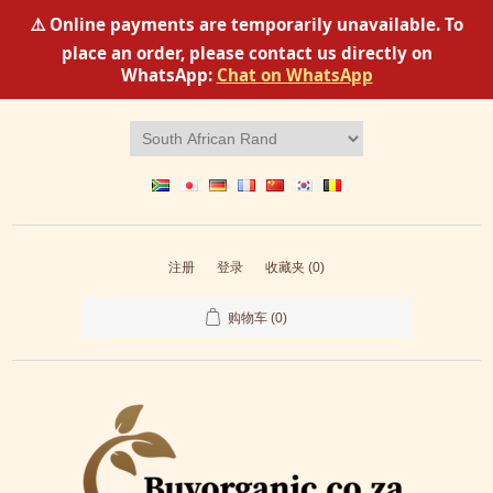
⚠️ Online payments are temporarily unavailable. To
place an order, please contact us directly on
WhatsApp:
Chat on WhatsApp
注册
登录
收藏夹
(0)
购物车
(0)