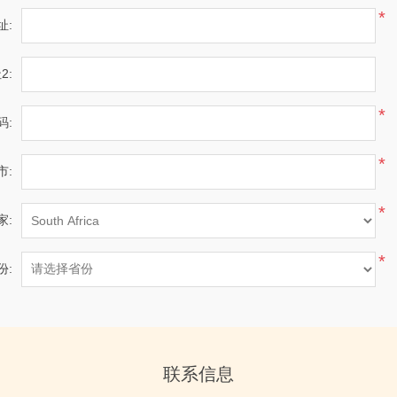
*
址:
2:
*
码:
*
市:
*
家:
*
份:
联系信息