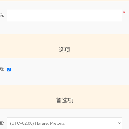
*
码:
选项
阅:
首选项
区: