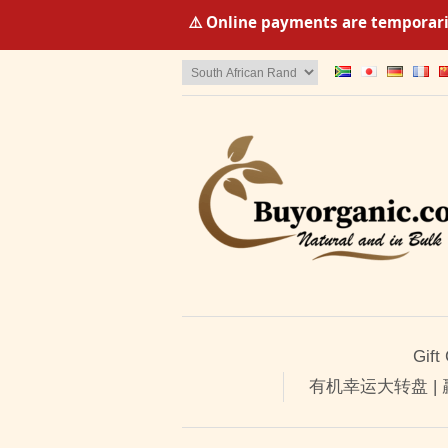
⚠️ Online payments are temporaril
Gift
有机幸运大转盘 |