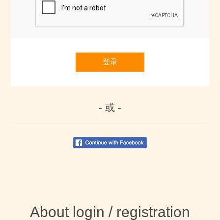
登录
- 或 -
About login / registration