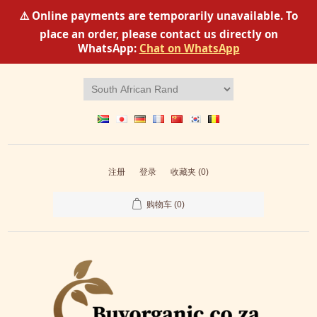
⚠️ Online payments are temporarily unavailable. To
place an order, please contact us directly on
WhatsApp:
Chat on WhatsApp
注册
登录
收藏夹
(0)
购物车
(0)