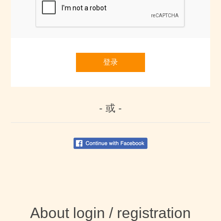
登录
- 或 -
About login / registration