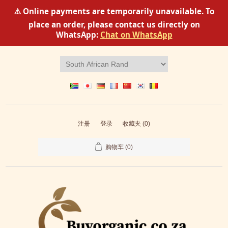
⚠️ Online payments are temporarily unavailable. To
place an order, please contact us directly on
WhatsApp:
Chat on WhatsApp
注册
登录
收藏夹
(0)
购物车
(0)