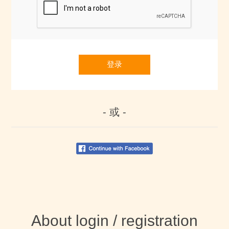
登录
- 或 -
About login / registration