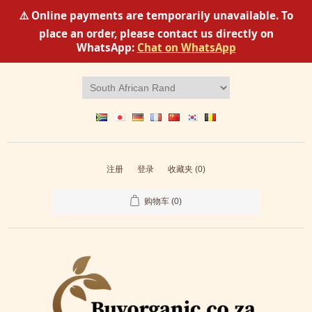
⚠️ Online payments are temporarily unavailable. To
place an order, please contact us directly on
WhatsApp:
Chat on WhatsApp
注册
登录
收藏夹
(0)
购物车
(0)