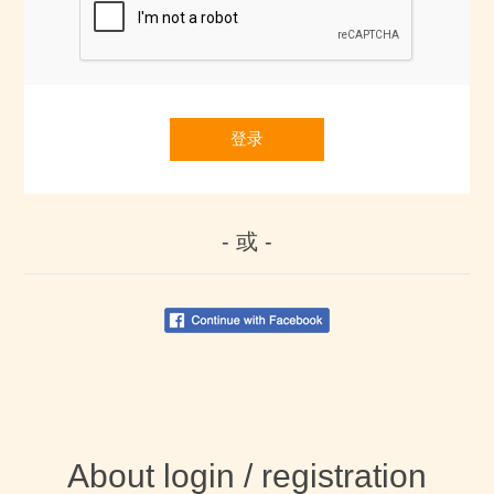
登录
- 或 -
About login / registration