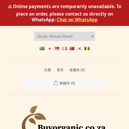
⚠️ Online payments are temporarily unavailable. To
place an order, please contact us directly on
WhatsApp:
Chat on WhatsApp
注册
登录
收藏夹
(0)
购物车
(0)