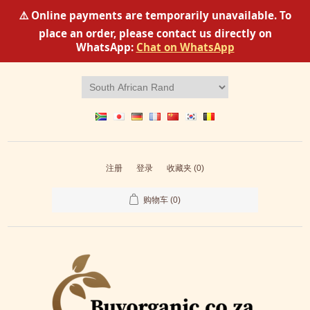
⚠️ Online payments are temporarily unavailable. To
place an order, please contact us directly on
WhatsApp:
Chat on WhatsApp
注册
登录
收藏夹
(0)
购物车
(0)