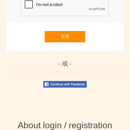
登录
- 或 -
About login / registration