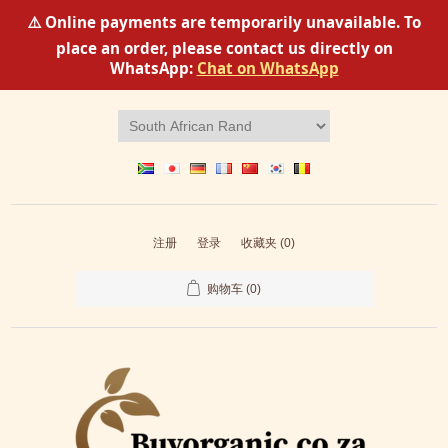
⚠️ Online payments are temporarily unavailable. To
place an order, please contact us directly on
WhatsApp:
Chat on WhatsApp
注册
登录
收藏夹
(0)
购物车
(0)