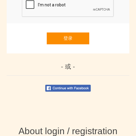
登录
- 或 -
About login / registration