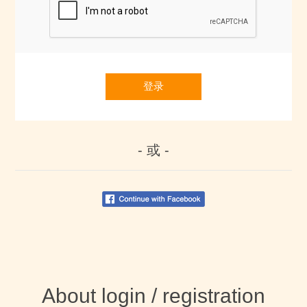
登录
- 或 -
About login / registration