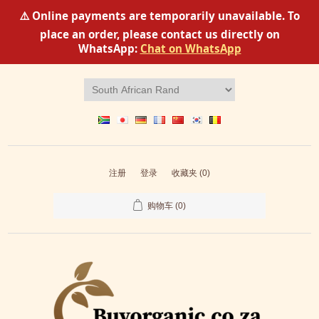
⚠️ Online payments are temporarily unavailable. To
place an order, please contact us directly on
WhatsApp:
Chat on WhatsApp
注册
登录
收藏夹
(0)
购物车
(0)