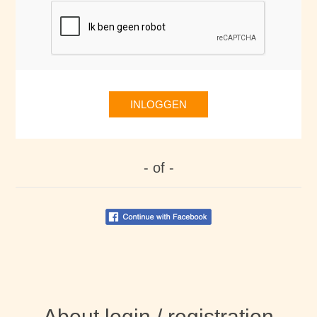
INLOGGEN
- of -
About login / registration