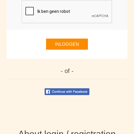
INLOGGEN
- of -
About login / registration