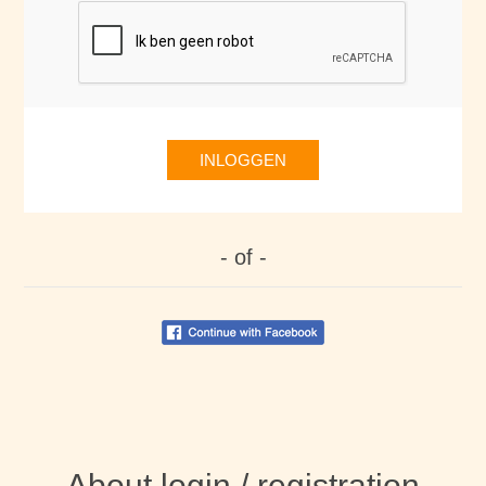
INLOGGEN
- of -
About login / registration