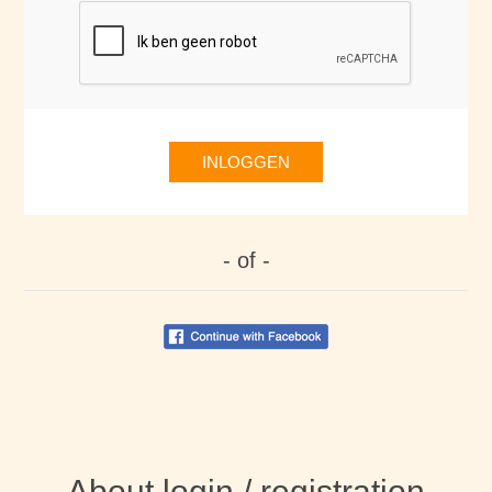
INLOGGEN
- of -
About login / registration