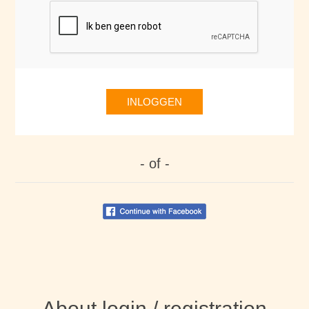
INLOGGEN
- of -
About login / registration